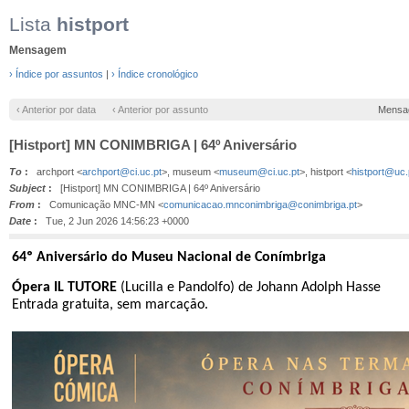
Lista
histport
Mensagem
› Índice por assuntos
|
› Índice cronológico
‹ Anterior por data
‹ Anterior por assunto
Mensa
[Histport] MN CONIMBRIGA | 64º Aniversário
To
:
archport <
archport@ci.uc.pt
>, museum <
museum@ci.uc.pt
>, histport <
histport@uc.
Subject
:
[Histport] MN CONIMBRIGA | 64º Aniversário
From
:
Comunicação MNC-MN <
comunicacao.mnconimbriga@conimbriga.pt
>
Date
:
Tue, 2 Jun 2026 14:56:23 +0000
64º Aniversário do Museu Nacional de Conímbriga
Ópera IL TUTORE
(Lucilla e Pandolfo) de Johann Adolph Hasse
Entrada gratuita, sem marcação.