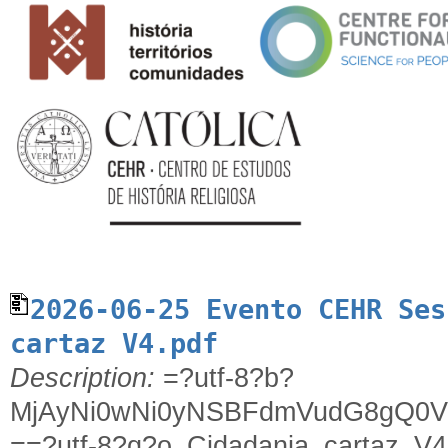
2026-06-25 Evento CEHR Sess
cartaz V4.pdf
Description:
=?utf-8?b?
MjAyNi0wNi0yNSBFdmVudG8gQ0
==?utf-8?q?o_Cidadania_cartaz_V4