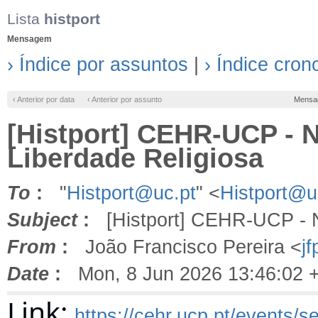
Lista
histport
Mensagem
› Índice por assuntos
|
› Índice cron
‹ Anterior por data
‹ Anterior por assunto
Mensa
[Histport] CEHR-UCP - N
Liberdade Religiosa
To
:
"
Histport@uc.pt
" <
Histport@u
Subject
:
[Histport] CEHR-UCP - No
From
:
João Francisco Pereira <
j
Date
:
Mon, 8 Jun 2026 13:46:02 
Link:
https://cehr.ucp.pt/events/