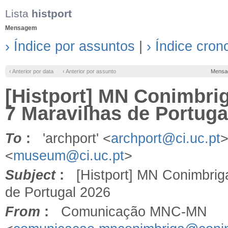
Lista
histport
Mensagem
› Índice por assuntos
|
› Índice cron
‹ Anterior por data
‹ Anterior por assunto
Mensa
[Histport] MN Conimbri
7 Maravilhas de Portuga
To
:
'archport' <
archport@ci.uc.pt
>
<
museum@ci.uc.pt
>
Subject
:
[Histport] MN Conimbriga
de Portugal 2026
From
:
Comunicação MNC-MN