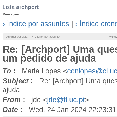
Lista
archport
Mensagem
› Índice por assuntos
|
› Índice cron
‹ Anterior por data
‹ Anterior por assunto
Mens
Re: [Archport] Uma que
um pedido de ajuda
To
:
Maria Lopes <
conlopes@ci.uc
Subject
:
Re: [Archport] Uma ques
ajuda
From
:
jde <
jde@fl.uc.pt
>
Date
:
Wed, 24 Jan 2024 22:23:31