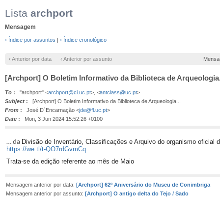
Lista
archport
Mensagem
› Índice por assuntos
|
› Índice cronológico
‹ Anterior por data
‹ Anterior por assunto
Mensa
[Archport] O Boletim Informativo da Biblioteca de Arqueologia.
To
:
"archport" <
archport@ci.uc.pt
>, <
antclass@uc.pt
>
Subject
:
[Archport] O Boletim Informativo da Biblioteca de Arqueologia...
From
:
José D´Encarnação <
jde@fl.uc.pt
>
Date
:
Mon, 3 Jun 2024 15:52:26 +0100
Divisão de Inventário, Classificações e Arquivo do organismo oficia
… da
https://we.tl/t-QO7rdGvmCq
Trata-se da edição referente ao mês de Maio
Mensagem anterior por data:
[Archport] 62º Aniversário do Museu de Conimbriga
Mensagem anterior por assunto:
[Archport] O antigo delta do Tejo / Sado