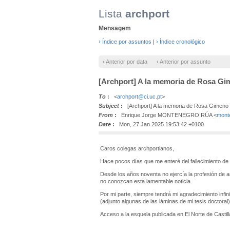
Lista
archport
Mensagem
› Índice por assuntos
|
› Índice cronológico
‹ Anterior por data
‹ Anterior por assunto
[Archport] A la memoria de Rosa G
To
:
<
archport@ci.uc.pt
>
Subject
:
[Archport] A la memoria de Rosa Gimeno
From
:
Enrique Jorge MONTENEGRO RÚA <
mont
Date
:
Mon, 27 Jan 2025 19:53:42 +0100
Caros colegas archportianos,
Hace pocos días que me enteré del fallecimiento de
Desde los años noventa no ejercía la profesión de a
no conozcan esta lamentable noticia.
Por mi parte, siempre tendrá mi agradecimiento infin
(adjunto algunas de las láminas de mi tesis doctoral)
Acceso a la esquela publicada en El Norte de Castill