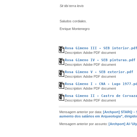
Sit tibi terra levis
Saludos cordiales.
Enrique Montenegro
Rosa Gimeno III - SEB interior.pd
Description:
Adobe PDF document
Rosa Gimeno IV - SEB pinturas.pdf
Description:
Adobe PDF document
Rosa Gimeno V - SEB exterior.pdf
Description:
Adobe PDF document
Rosa Gimeno I - CNA - Lugo 1977.p
Description:
Adobe PDF document
Rosa Gimeno II - Castro de Corvaz
Description:
Adobe PDF document
Mensagem anterior por data:
[Archport] STARQ – 
aumento dos salários em Arqueologia”, dirigido
Mensagem anterior por assunto:
[Archport] Al-'Ul