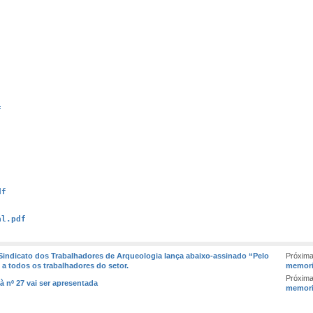
f
df
al.pdf
Sindicato dos Trabalhadores de Arqueologia lança abaixo-assinado “Pelo
Próxim
 a todos os trabalhadores do setor.
memori
Próxim
yà nº 27 vai ser apresentada
memori