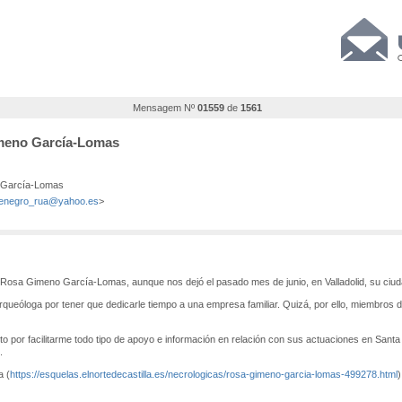
Mensagem Nº
01559
de
1561
imeno García-Lomas
 García-Lomas
enegro_rua@yahoo.es
>
 Rosa Gimeno García-Lomas, aunque nos dejó el pasado mes de junio, en Valladolid, su ciuda
rqueóloga por tener que dedicarle tiempo a una empresa familiar. Quizá, por ello, miembros 
ito por facilitarme todo tipo de apoyo e información en relación con sus actuaciones en Sant
.
a (
https://esquelas.elnortedecastilla.es/necrologicas/rosa-gimeno-garcia-lomas-499278.html
)