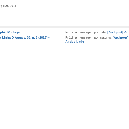
O)
AMADORA
phic Portugal
Próxima mensagem por data:
[Archport] Ar
 Linha D'Água v. 36, n. 1 (2023) -
Próxima mensagem por assunto:
[Archport]
Antiguidade