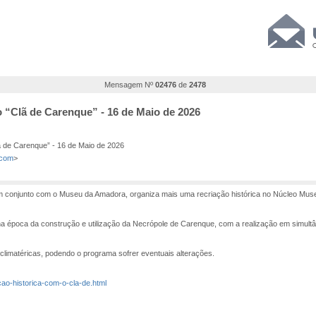
Mensagem Nº
02476
de
2478
o “Clã de Carenque” - 16 de Maio de 2026
ã de Carenque” - 16 de Maio de 2026
.com
>
 conjunto com o Museu da Amadora, organiza mais uma recriação histórica no Núcleo Muse
a época da construção e utilização da Necrópole de Carenque, com a realização em simultân
 climatéricas, podendo o programa sofrer eventuais alterações.
cao-historica-com-o-cla-de.html