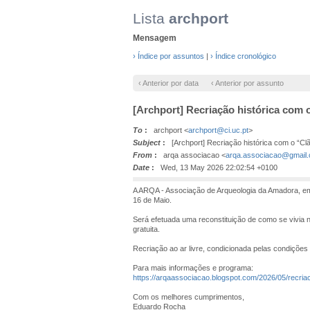
Lista
archport
Mensagem
› Índice por assuntos
|
› Índice cronológico
‹ Anterior por data
‹ Anterior por assunto
[Archport] Recriação histórica com 
To
:
archport <
archport@ci.uc.pt
>
Subject
:
[Archport] Recriação histórica com o “Cl
From
:
arqa associacao <
arqa.associacao@gmail
Date
:
Wed, 13 May 2026 22:02:54 +0100
A ARQA - Associação de Arqueologia da Amadora, em
16 de Maio.
Será efetuada uma reconstituição de como se vivia n
gratuita.
Recriação ao ar livre, condicionada pelas condições
Para mais informações e programa:
https://arqaassociacao.blogspot.com/2026/05/recria
Com os melhores cumprimentos,
Eduardo Rocha