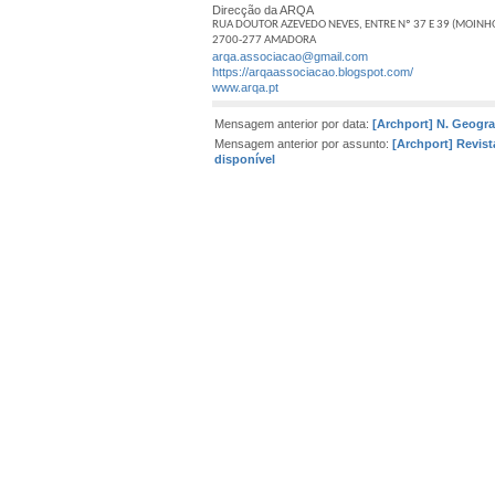
Direcção da ARQA
RUA DOUTOR AZEVEDO NEVES, ENTRE Nº 37 E 39 (
MOINH
2700-277 AMADORA
arqa.associacao@gmail.com
https://arqaassociacao.blogspot.com/
www.arqa.pt
Mensagem anterior por data:
[Archport] N. Geogra
Mensagem anterior por assunto:
[Archport] Revista
disponível