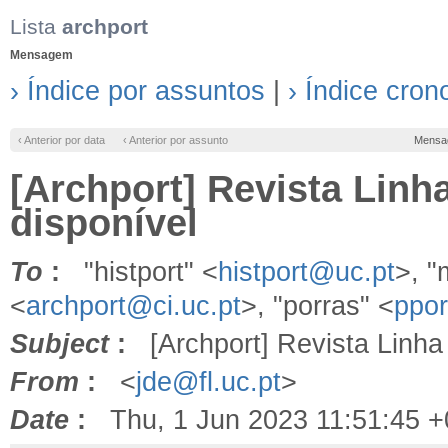
Lista
archport
Mensagem
› Índice por assuntos
|
› Índice cron
‹ Anterior por data
‹ Anterior por assunto
Mensa
[Archport] Revista Linha 
disponível
To
:
"histport" <
histport@uc.pt
>, 
<
archport@ci.uc.pt
>, "porras" <
ppo
Subject
:
[Archport] Revista Linha D
From
:
<
jde@fl.uc.pt
>
Date
:
Thu, 1 Jun 2023 11:51:45 