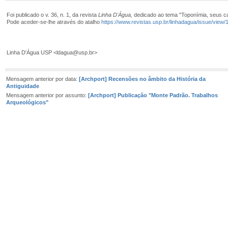
Foi publicado
o v. 36, n. 1, da revista
Linha D'Água,
dedicado ao tema "Toponímia, seus ca
Pode aceder-se-lhe através do atalho
https://www.revistas.usp.br/linhadagua/issue/view
Linha D'Água USP <ldagua@usp.br>
Mensagem anterior por data:
[Archport] Recensões no âmbito da História da
Antiguidade
Mensagem anterior por assunto:
[Archport] Publicação "Monte Padrão. Trabalhos
Arqueológicos"