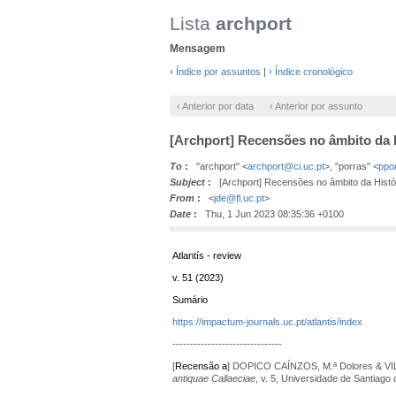
Lista
archport
Mensagem
› Índice por assuntos
|
› Índice cronológico
‹ Anterior por data
‹ Anterior por assunto
[Archport] Recensões no âmbito da 
To
:
"archport" <
archport@ci.uc.pt
>, "porras" <
ppo
Subject
:
[Archport] Recensões no âmbito da Histór
From
:
<
jde@fl.uc.pt
>
Date
:
Thu, 1 Jun 2023 08:35:36 +0100
Atlantís - review
v. 51 (2023)
Sumário
https://impactum-journals.uc.pt/atlantis/index
-------------------------------
[
Recensão a
] DOPICO CAÍNZOS, M.ª Dolores & VI
antiquae Callaeciae
, v. 5, Universidade de Santiag