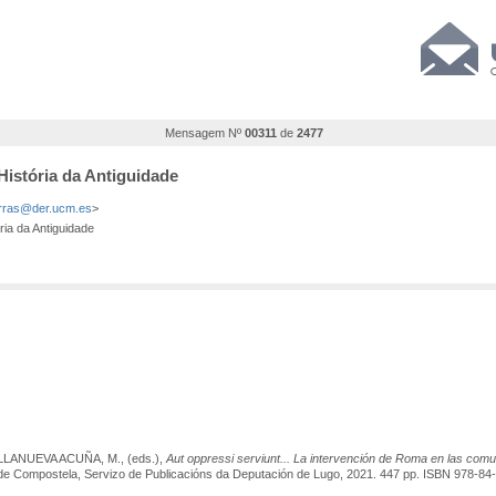
Mensagem Nº
00311
de
2477
História da Antiguidade
rras@der.ucm.es
>
ia da Antiguidade
LLANUEVA ACUÑA, M., (eds.),
Aut oppressi serviunt...
La intervención de Roma en las comu
o de Compostela, Servizo de Publicacións da Deputación de Lugo, 2021. 447 pp. ISBN 978-8