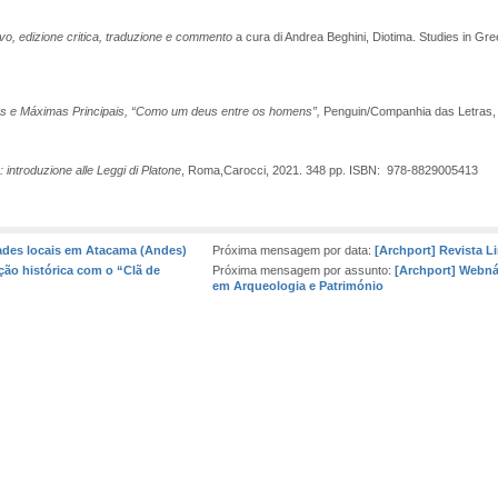
ivo, edizione critica, traduzione e commento
a cura di Andrea Beghini, Diotima. Studies in Gr
as e Máximas Principais, “Como um deus entre os homens”,
Penguin/Companhia das Letras,
 introduzione alle Leggi di Platone
, Roma,Carocci, 2021.
348 pp. ISBN: ‎ 978-8829005413
des locais em Atacama (Andes)
Próxima mensagem por data:
[Archport] Revista Li
ção histórica com o “Clã de
Próxima mensagem por assunto:
[Archport] Webnár
em Arqueologia e Património