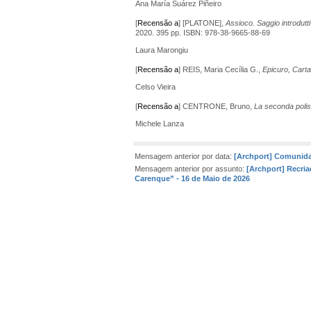
Ana María Suárez Piñeiro
[
Recensão a
] [PLATONE],
Assioco.
Saggio introdutt
2020. 395 pp. ISBN: 978-38-9665-88-69
Laura Marongiu
[
Recensão a
] REIS, Maria Cecília G.,
Epicuro, Cart
Celso Vieira
[
Recensão a
] CENTRONE, Bruno,
La seconda polis:
Michele Lanza
Mensagem anterior por data:
[Archport] Comunida
Mensagem anterior por assunto:
[Archport] Recria
Carenque” - 16 de Maio de 2026