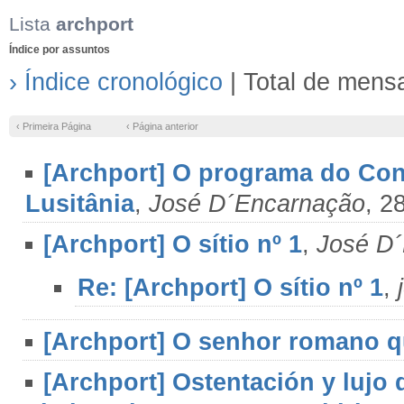
Lista
archport
Índice por assuntos
› Índice cronológico
| Total de mens
‹ Primeira Página
‹ Página anterior
[Archport] O programa do Co
Lusitânia
,
José D´Encarnação
, 2
[Archport] O sítio nº 1
,
José D
Re: [Archport] O sítio nº 1
,
[Archport] O senhor romano q
[Archport] Ostentación y lujo 