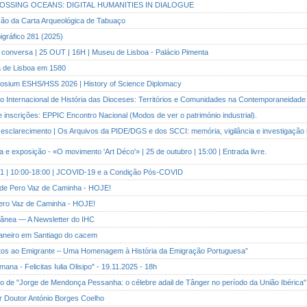
 CROSSING OCEANS: DIGITAL HUMANITIES IN DIALOGUE
ação da Carta Arqueológica de Tabuaço
pigráfico 281 (2025)
à conversa | 25 OUT | 16H | Museu de Lisboa - Palácio Pimenta
ta de Lisboa em 1580
mposium ESHS/HSS 2026 | History of Science Diplomacy
so Internacional de História das Dioceses: Territórios e Comunidades na Contemporaneidade
e inscrições: EPPIC Encontro Nacional (Modos de ver o património industrial).
 esclarecimento | Os Arquivos da PIDE/DGS e dos SCCI: memória, vigilância e investigação 
a e exposição - «O movimento 'Art Déco'» | 25 de outubro | 15:00 | Entrada livre.
 21 | 10:00-18:00 | JCOVID-19 e a Condição Pós-COVID
a de Pero Vaz de Caminha - HOJE!
 Pero Vaz de Caminha - HOJE!
rânea — A Newsletter do IHC
 Janeiro em Santiago do cacem
ntos ao Emigrante – Uma Homenagem à História da Emigração Portuguesa”
mana - Felicitas Iulia Olisipo" - 19.11.2025 - 18h
to de "Jorge de Mendonça Pessanha: o célebre adail de Tânger no período da União Ibérica"
or Doutor António Borges Coelho