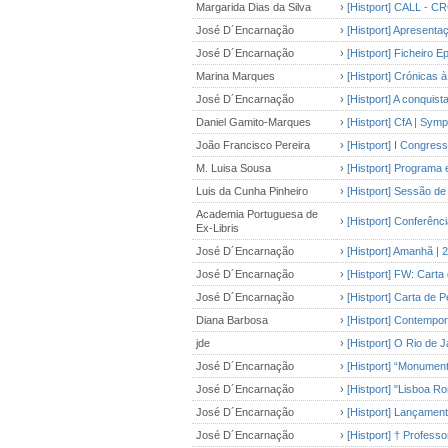
Margarida Dias da Silva
›
[Histport] CALL -
José D´Encarnação
›
[Histport] Apresent
José D´Encarnação
›
[Histport] Ficheiro E
Marina Marques
›
[Histport] Crónicas 
José D´Encarnação
›
[Histport] A conquis
Daniel Gamito-Marques
›
[Histport] CfA | Sy
João Francisco Pereira
›
[Histport] I Congres
M. Luisa Sousa
›
[Histport] Programa 
Luis da Cunha Pinheiro
›
[Histport] Sessão de
Academia Portuguesa de
›
[Histport] Conferênci
Ex-Libris
José D´Encarnação
›
[Histport] Amanhã |
José D´Encarnação
›
[Histport] FW: Cart
José D´Encarnação
›
[Histport] Carta de
Diana Barbosa
›
[Histport] Contempo
jde
›
[Histport] O Rio de
José D´Encarnação
›
[Histport] “Monume
José D´Encarnação
›
[Histport] "Lisboa Ro
José D´Encarnação
›
[Histport] Lançamen
José D´Encarnação
›
[Histport] † Profess