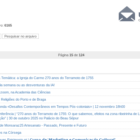
vo:
6165
Página
15
de
124
ita Temática: a Igreja do Carmo 270 anos do Terramoto de 1755
 da semana ou as desventuras da IA!
r zoom, na Academia das Ciências
s Religiões do Porto e de Braga
donda «Desafios Contemporâneos em Tempos Pós-coloniais» | 12 novembro 18h00
nferência | “270 anos do Terramoto de 1755: O que sabemos, efeitos na zona ribeirinha de L
ão” | 30 de outubro 2025 no Palácio do Beau Séjour
s de Monsaraz25 Artesanato - Passado, Presente e Futuro
ses na Córsega
atrimonio.pt | 𝘾𝙪𝙧𝙨𝙤 𝙙𝙚 “𝙈𝙖𝙧𝙠𝙚𝙩𝙞𝙣𝙜 𝙚 𝘾𝙤𝙢𝙪𝙣𝙞𝙘𝙖𝙘̧𝙖̃𝙤 𝘾𝙪𝙡𝙩𝙪𝙧𝙖𝙡”