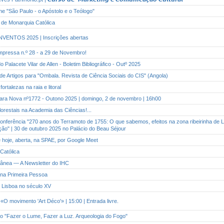
ine "São Paulo - o Apóstolo e o Teólogo"
o de Monarquia Católica
NVENTOS 2025 | Inscrições abertas
impressa n.º 28 - a 29 de Novembro!
do Palacete Vilar de Allen - Boletim Bibliográfico - Outº 2025
de Artigos para "Ombala. Revista de Ciência Sociais do CIS" (Angola)
fortalezas na raia e litoral
Seara Nova nº1772 - Outono 2025 | domingo, 2 de novembro | 16h00
florestais na Academia das Ciências!...
 Conferência "270 anos do Terramoto de 1755: O que sabemos, efeitos na zona ribeirinha de L
ão" | 30 de outubro 2025 no Palácio do Beau Séjour
de hoje, aberta, na SPAE, por Google Meet
 Católica
rânea — A Newsletter do IHC
 na Primeira Pessoa
de Lisboa no século XV
«O movimento 'Art Déco'» | 15:00 | Entrada livre.
to "Fazer o Lume, Fazer a Luz. Arqueologia do Fogo"