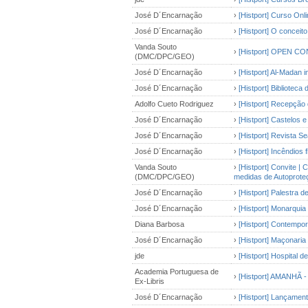
José D´Encarnação
›
[Histport] Curso Onl
José D´Encarnação
›
[Histport] O conceit
Vanda Souto
›
[Histport] OPEN CO
(DMC/DPC/GEO)
José D´Encarnação
›
[Histport] Al-Madan 
José D´Encarnação
›
[Histport] Biblioteca 
Adolfo Cueto Rodriguez
›
[Histport] Recepção 
José D´Encarnação
›
[Histport] Castelos e 
José D´Encarnação
›
[Histport] Revista 
José D´Encarnação
›
[Histport] Incêndios 
Vanda Souto
›
[Histport] Convite |
(DMC/DPC/GEO)
medidas de Autoproteç
José D´Encarnação
›
[Histport] Palestra 
José D´Encarnação
›
[Histport] Monarquia
Diana Barbosa
›
[Histport] Contempo
José D´Encarnação
›
[Histport] Maçonaria
jde
›
[Histport] Hospital 
Academia Portuguesa de
›
[Histport] AMANHÃ - 
Ex-Libris
José D´Encarnação
›
[Histport] Lançamen