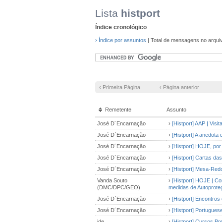
Lista
histport
Índice cronológico
› Índice por assuntos
| Total de mensagens no arqui
‹ Primeira Página
‹ Página anterior
Remetente
Assunto
José D´Encarnação
›
[Histport] AAP | Vis
José D´Encarnação
›
[Histport] A anedota
José D´Encarnação
›
[Histport] HOJE, po
José D´Encarnação
›
[Histport] Cartas da
José D´Encarnação
›
[Histport] Mesa-Re
Vanda Souto
›
[Histport] HOJE | Co
(DMC/DPC/GEO)
medidas de Autoproteç
José D´Encarnação
›
[Histport] Encontro
José D´Encarnação
›
[Histport] Portugue
jde
›
[Histport] Cursos Breves P