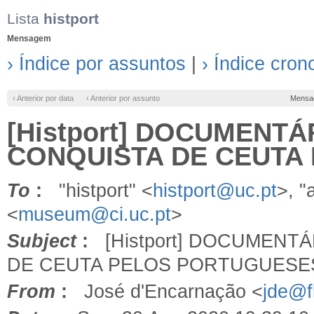
Lista
histport
Mensagem
› Índice por assuntos
|
› Índice cron
‹ Anterior por data
‹ Anterior por assunto
Mensa
[Histport] DOCUMENT
CONQUISTA DE CEUTA
To
:
"histport" <
histport@uc.pt
>, "
<
museum@ci.uc.pt
>
Subject
:
[Histport] DOCUMENT
DE CEUTA PELOS PORTUGUESE
From
:
José d'Encarnação <
jde@fl