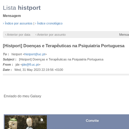
Lista
histport
Mensagem
› Índice por assuntos
|
› Índice cronológico
‹ Anterior por data
‹ Anterior por assunto
Mensa
[Histport] Doenças e Terapêuticas na Psiquiatria Portuguesa
To
:
histport <
histport@uc.pt
>
Subject
:
[Histport] Doenças e Terapêuticas na Psiquiatria Portuguesa
From
:
jde <
jde@fl.uc.pt
>
Date
:
Wed, 31 May 2023 22:19:56 +0100
Enviado do meu Galaxy