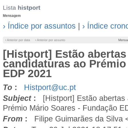
Lista
histport
Mensagem
› Índice por assuntos
|
› Índice cron
‹ Anterior por data
‹ Anterior por assunto
Mensa
[Histport] Estão aberta
candidaturas ao Prémio
EDP 2021
To
:
Histport@uc.pt
Subject
:
[Histport] Estão abertas 
Prémio Mário Soares - Fundação E
From
:
Filipe Guimarães da Silva 