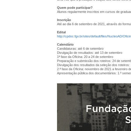
Quem pode participar?
Alunos regularmente inscritos em cursos de graduaça
Inscrição
Até ao dia 6 de setembro de 2021, através do formula
Edital
http://cpdoc.fgv.br/sites/default/files/NucleoAD/Ofi
Calendário
Candidaturas: até 6 de setembro
Divulgação de resultados: até 13 de setembro
1ª fase da Oficina: 20 a 24 de setembro
Preparação e submissão dos roteiros: 24 de setemb
Divulgação dos resultados da seleção dos roteiros:
2.ª fase da Oficina: novembro de 2021 a fevereiro 
Apresentação pública dos documentários: 1.º seme