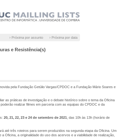
› Próxima por assunto
› Próxima por data
uras e Resistência(s)
omovida pela Fundação Getúlio Vargas/CPDOC e a Fundação Mário Soares e
liar as práticas de investigação e o debate histórico sobre o tema da Oficina
ados poderão realizar filmes em parceria com as equipas do CPDOC e da
as:
20, 21, 22, 23 e 24 de setembro de 2021
, das 10h às 13h (horário de
rá até três roteiros para serem produzidos na segunda etapa da Oficina. Um
a Oficina, a originalidade do uso dos acervos e a viabilidade de realização,