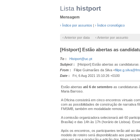
Lista
histport
Mensagem
› Índice por assuntos
|
› Índice cronológico
‹ Anterior por data
‹ Anterior por assunto
[Histport] Estão abertas as candidat
To
:
Histport@uc.pt
Subject
:
[Histport] Estão abertas as candidaturas à
From
:
Filipe Guimarães da Silva <
filipe.g.silva@f
Date
:
Fri, 6 Aug 2021 15:10:26 +0100
Estão abertas
até 6 de setembro
as candidaturas 
Maria Barroso.
A Oficina consistirá em cinco encontros virtuais com 
com as possibilidades de construção de narrativa f
FMSMB, também em modalidade remota.
A comissão organizadora selecionará até 60 partici
Brasília) e das 14h às 17h (horário de Lisboa). Es
Após os encontros, os participantes terão até ao di
modelo de roteiro será disponibilizado aos participa
uma vez que a produção e edição dos filmes será fe