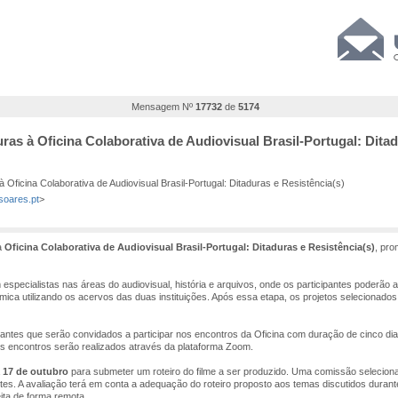
Mensagem Nº
17732
de
5174
uras à Oficina Colaborativa de Audiovisual Brasil-Portugal: Ditad
 Oficina Colaborativa de Audiovisual Brasil-Portugal: Ditaduras e Resistência(s)
msoares.pt
>
à
Oficina Colaborativa de Audiovisual Brasil-Portugal: Ditaduras e Resistência(s)
, pr
especialistas nas áreas do audiovisual, história e arquivos, onde os participantes poderão a
ílmica utilizando os acervos das duas instituições. Após essa etapa, os projetos selecion
pantes que serão convidados a participar nos encontros da Oficina com duração de cinco di
ses encontros serão realizados através da plataforma Zoom.
a
17 de outubro
para submeter um roteiro do filme a ser produzido. Uma comissão seleciona
ntes. A avaliação terá em conta a adequação do roteiro proposto aos temas discutidos durante 
ita de forma remota.