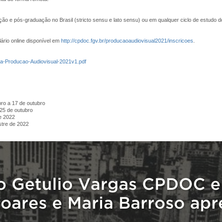
̃o e pós-graduação no Brasil (stricto sensu e lato sensu) ou em qualquer ciclo de estudo 
́rio online disponível em
http://cpdoc.fgv.br/producaoaudiovisual2021/inscricoes
.
cina-Producao-Audiovisual-2021v1.pdf
ro a 17 de outubro
 25 de outubro
de 2022
stre de 2022