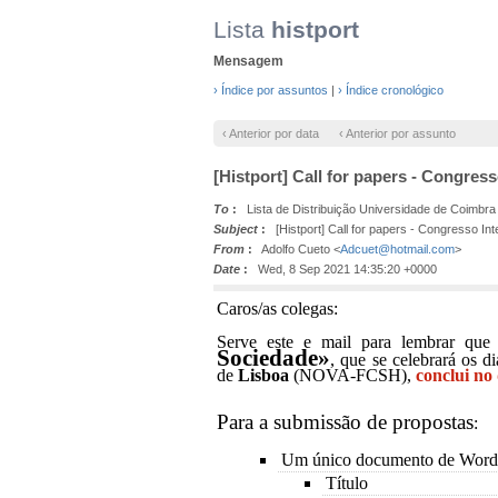
Lista
histport
Mensagem
› Índice por assuntos
|
› Índice cronológico
‹ Anterior por data
‹ Anterior por assunto
[Histport] Call for papers - Congres
To
:
Lista de Distribuição Universidade de Coimbra
Subject
:
[Histport] Call for papers - Congresso Int
From
:
Adolfo Cueto <
Adcuet@hotmail.com
>
Date
:
Wed, 8 Sep 2021 14:35:20 +0000
Caros/as colegas:
Serve este e mail para lembrar que
Sociedade»
, que se celebrará os d
de
Lisboa
(NOVA-FCSH),
conclui no
Para a submissão de propostas
:
Um único documento de Wor
Título