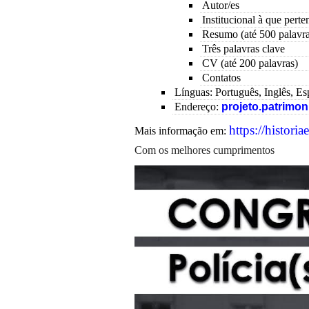
Autor/es
Institucional à que perte
Resumo (até 500 palavra
Três palavras clave
CV (até 200 palavras)
Contatos
Línguas: Português, Inglês,
E
s
Endereço:
projeto.patrimon
https://
historia
Mais informação em:
Com os melhores cumprimentos