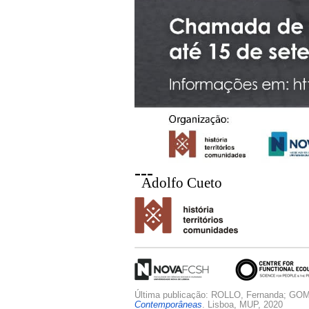
---
Adolfo Cueto
Última publicação: ROLLO, Fernanda; G
Contemporâneas
. Lisboa, MUP, 2020