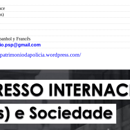
nce
s)
panhol y Francês
io.
psp@gmail.com
epatrimoniodapolicia.
wordpress.com/