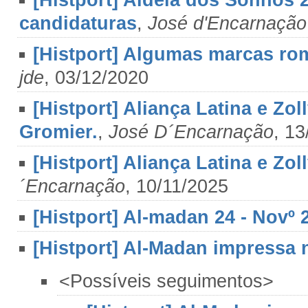
[Histport] Aldeia dos Sonhos 
candidaturas
,
José d'Encarnação
[Histport] Algumas marcas rom
jde
, 03/12/2020
[Histport] Aliança Latina e Zo
Gromier.
,
José D´Encarnação
, 13
[Histport] Aliança Latina e Zoll
´Encarnação
, 10/11/2025
[Histport] Al-madan 24 - Novº 
[Histport] Al-Madan impressa n
<Possíveis seguimentos>