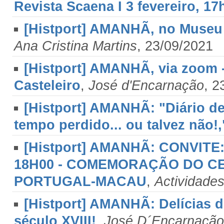
Revista Scaena I 3 fevereiro, 17
[Histport] AMANHÃ, no Museu 
Ana Cristina Martins
, 23/09/2021
[Histport] AMANHÃ, via zoom 
Casteleiro
,
José d'Encarnação
, 2
[Histport] AMANHÃ: "Diário 
tempo perdido... ou talvez não!,
[Histport] AMANHÃ: CONVITE: q
18H00 - COMEMORAÇÃO DO C
PORTUGAL-MACAU
,
Actividades
[Histport] AMANHÃ: Delícias d
século XVIII!
,
José D´Encarnação