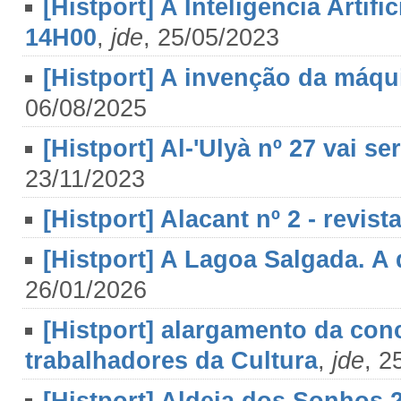
[Histport] A Inteligência Artif
14H00
,
jde
, 25/05/2023
[Histport] A invenção da máqu
06/08/2025
[Histport] Al-'Ulyà nº 27 vai s
23/11/2023
[Histport] Alacant nº 2 - revis
[Histport] A Lagoa Salgada. A 
26/01/2026
[Histport] alargamento da con
trabalhadores da Cultura
,
jde
, 2