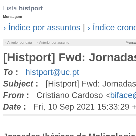
Lista
histport
Mensagem
› Índice por assuntos
|
› Índice cron
‹ Anterior por data
‹ Anterior por assunto
Mensa
[Histport] Fwd: Jornada
To
:
histport@uc.pt
Subject
:
[Histport] Fwd: Jornadas 
From
:
Cristiano Cardoso <
biface
Date
:
Fri, 10 Sep 2021 15:33:29 