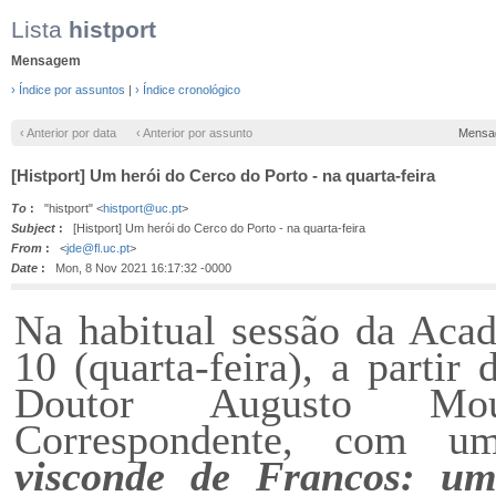
Lista
histport
Mensagem
› Índice por assuntos
|
› Índice cronológico
‹ Anterior por data
‹ Anterior por assunto
Mensa
[Histport] Um herói do Cerco do Porto - na quarta-feira
To
:
"histport" <
histport@uc.pt
>
Subject
:
[Histport] Um herói do Cerco do Porto - na quarta-feira
From
:
<
jde@fl.uc.pt
>
Date
:
Mon, 8 Nov 2021 16:17:32 -0000
N
a habitual sessão da Acad
10 (quarta-feira), a partir
Doutor Augusto Mou
Correspondente, com um
visconde de Francos: u