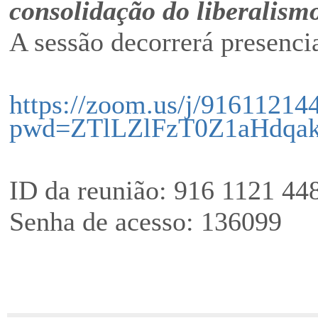
consolidação do liberalism
A sessão decorrerá presenci
https://zoom.us/j/91611214
pwd=ZTlLZlFzT0Z1aHdqa
ID da reunião: 916 1121 44
Senha de acesso: 136099