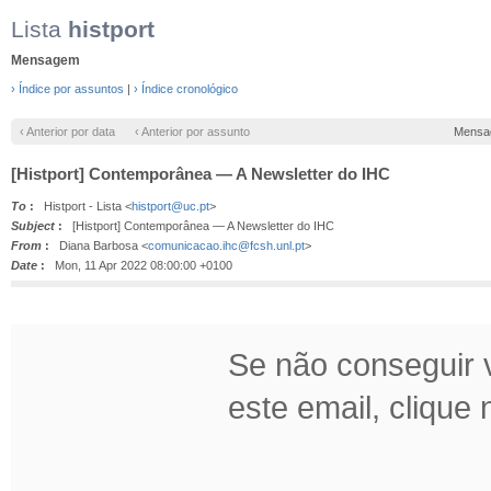
Lista
histport
Mensagem
› Índice por assuntos
|
› Índice cronológico
‹ Anterior por data
‹ Anterior por assunto
Mensa
[Histport] Contemporânea — A Newsletter do IHC
To
:
Histport - Lista <
histport@uc.pt
>
Subject
:
[Histport] Contemporânea — A Newsletter do IHC
From
:
Diana Barbosa <
comunicacao.ihc@fcsh.unl.pt
>
Date
:
Mon, 11 Apr 2022 08:00:00 +0100
Se não conseguir v
este email, clique n