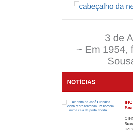
3 de A
~ Em 1954, f
Sous
NOTÍCIAS
IHC
Sca
O IHC
Scar
Dout