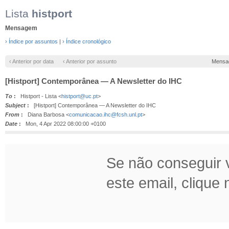
Lista
histport
Mensagem
› Índice por assuntos
|
› Índice cronológico
‹ Anterior por data
‹ Anterior por assunto
Mensa
[Histport] Contemporânea — A Newsletter do IHC
To
:
Histport - Lista <
histport@uc.pt
>
Subject
:
[Histport] Contemporânea — A Newsletter do IHC
From
:
Diana Barbosa <
comunicacao.ihc@fcsh.unl.pt
>
Date
:
Mon, 4 Apr 2022 08:00:00 +0100
Se não conseguir v
este email, clique n