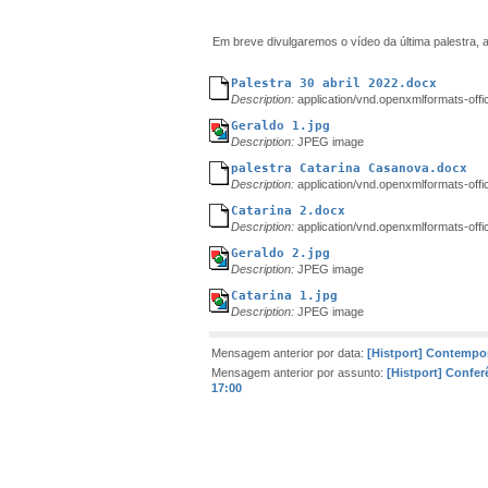
Em breve divulgaremos o vídeo da última palestra, 
Palestra 30 abril 2022.docx
Description:
application/vnd.openxmlformats-of
Geraldo 1.jpg
Description:
JPEG image
palestra Catarina Casanova.docx
Description:
application/vnd.openxmlformats-of
Catarina 2.docx
Description:
application/vnd.openxmlformats-of
Geraldo 2.jpg
Description:
JPEG image
Catarina 1.jpg
Description:
JPEG image
Mensagem anterior por data:
[Histport] Contempo
Mensagem anterior por assunto:
[Histport] Confe
17:00