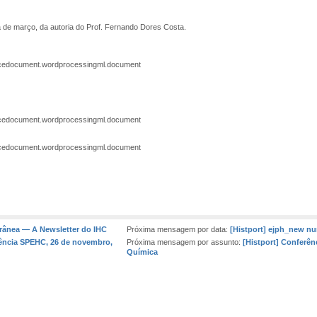
a de março, da autoria do Prof. Fernando Dores Costa.
ficedocument.wordprocessingml.document
ficedocument.wordprocessingml.document
ficedocument.wordprocessingml.document
rânea — A Newsletter do IHC
Próxima mensagem por data:
[Histport] ejph_new n
rência SPEHC, 26 de novembro,
Próxima mensagem por assunto:
[Histport] Conferênc
Química