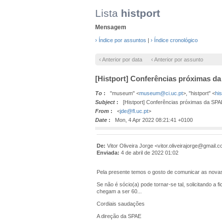
Lista
histport
Mensagem
› Índice por assuntos
|
› Índice cronológico
‹ Anterior por data
‹ Anterior por assunto
[Histport] Conferências próximas d
To
:
"museum" <
museum@ci.uc.pt
>, "histport" <
hi
Subject
:
[Histport] Conferências próximas da SPA
From
:
<
jde@fl.uc.pt
>
Date
:
Mon, 4 Apr 2022 08:21:41 +0100
De:
Vitor Oliveira Jorge <vitor.oliveirajorge@gmail.
Enviada:
4 de abril de 2022 01:02
Pela presente temos o gosto de comunicar as nova
Se não é sócio(a) pode tornar-se tal, solicitando a
chegam a ser 60...
Cordiais saudações
A direção da SPAE