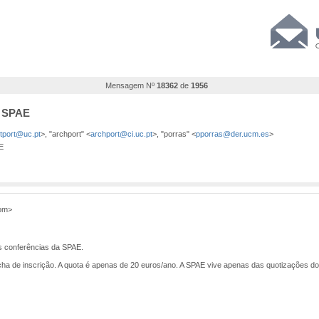
Mensagem Nº
18362
de
1956
a SPAE
stport@uc.pt
>, "archport" <
archport@ci.uc.pt
>, "porras" <
pporras@der.ucm.es
>
E
com>
s conferências da SPAE.
 ficha de inscrição. A quota é apenas de 20 euros/ano. A SPAE vive apenas das quotizações 