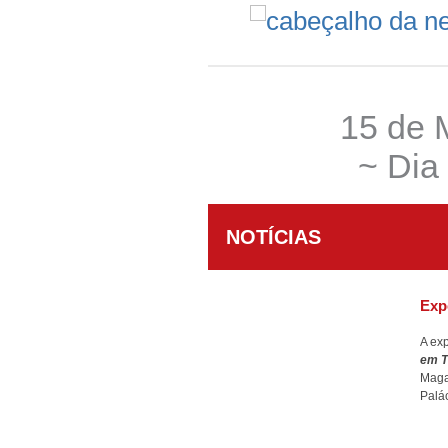
15 de 
~ Dia
NOTÍCIAS
Exp
A ex
em T
Maga
Palá