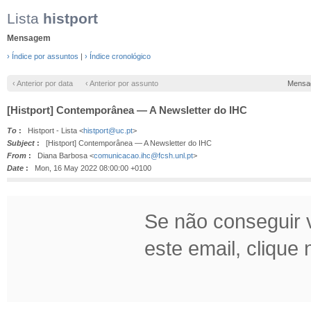
Lista
histport
Mensagem
› Índice por assuntos
|
› Índice cronológico
‹ Anterior por data
‹ Anterior por assunto
Mensa
[Histport] Contemporânea — A Newsletter do IHC
To
:
Histport - Lista <
histport@uc.pt
>
Subject
:
[Histport] Contemporânea — A Newsletter do IHC
From
:
Diana Barbosa <
comunicacao.ihc@fcsh.unl.pt
>
Date
:
Mon, 16 May 2022 08:00:00 +0100
Se não conseguir v
este email, clique n