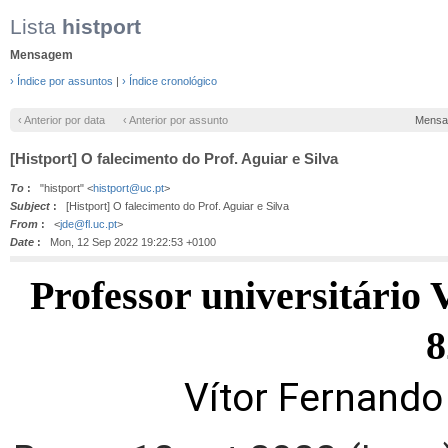
Lista
histport
Mensagem
› Índice por assuntos
|
› Índice cronológico
‹ Anterior por data
‹ Anterior por assunto
Mensa
[Histport] O falecimento do Prof. Aguiar e Silva
To
:
"histport" <
histport@uc.pt
>
Subject
:
[Histport] O falecimento do Prof. Aguiar e Silva
From
:
<
jde@fl.uc.pt
>
Date
:
Mon, 12 Sep 2022 19:22:53 +0100
Professor universitário 
8
Vítor Fernando 