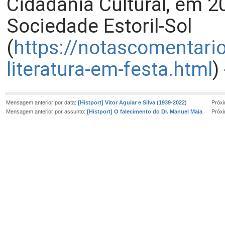
Cidadania Cultural, em 20
Sociedade Estoril-Sol
(
https://notascomentari
literatura-em-festa.html
)
Mensagem anterior por data:
[Histport] Vitor Aguiar e Silva (1939-2022)
Próx
Mensagem anterior por assunto:
[Histport] O falecimento do Dr. Manuel Maia
Próx