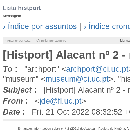
Lista
histport
Mensagem
› Índice por assuntos
|
› Índice cron
‹ Anterior por data
‹ Anterior por assunto
Mensa
[Histport] Alacant nº 2 
To
:
"archport" <
archport@ci.uc.pt
"museum" <
museum@ci.uc.pt
>, "hi
Subject
:
[Histport] Alacant nº 2 - 
From
:
<
jde@fl.uc.pt
>
Date
:
Fri, 21 Oct 2022 08:32:52 
Em anexo, informações sobre o nº 2 (2021) de
Alacant –
Revista de História, A