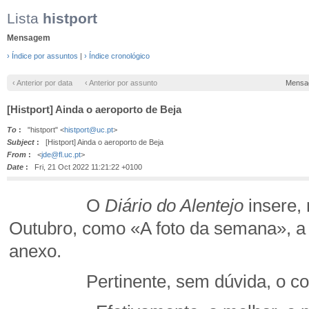
Lista
histport
Mensagem
› Índice por assuntos
|
› Índice cronológico
‹ Anterior por data
‹ Anterior por assunto
Mensa
[Histport] Ainda o aeroporto de Beja
To
:
"histport" <
histport@uc.pt
>
Subject
:
[Histport] Ainda o aeroporto de Beja
From
:
<
jde@fl.uc.pt
>
Date
:
Fri, 21 Oct 2022 11:21:22 +0100
O
Diário do Alentejo
insere, 
Outubro, como «A foto da semana», a 
anexo.
Pertinente, sem dúvida, o coment