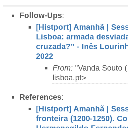
Follow-Ups
:
[Histport] Amanhã | Ses
Lisboa: armada desviada
cruzada?” - Inês Lourin
2022
From:
"Vanda Souto 
lisboa.pt>
References
:
[Histport] Amanhã | Sess
fronteira (1200-1250). Co