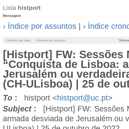
Lista
histport
Mensagem
› Índice por assuntos
|
› Índice cron
‹ Anterior por data
‹ Anterior por assunto
Mensa
[Histport] FW: Sessões 
“Conquista de Lisboa: 
Jerusalém ou verdadeira
(CH-ULisboa) | 25 de ou
To
:
histport <
histport@uc.pt
>
Subject
:
[Histport] FW: Sessões Me
armada desviada de Jerusalém ou ve
ULisboa) | 25 de outubro de 2022