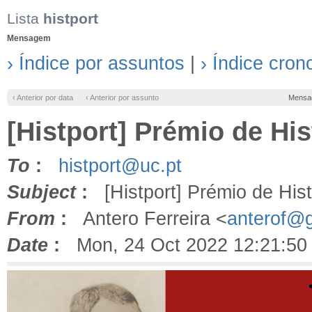
Lista
histport
Mensagem
› Índice por assuntos
|
› Índice cron
‹ Anterior por data
‹ Anterior por assunto
Mensa
[Histport] Prémio de Hi
To
:
histport@uc.pt
Subject
:
[Histport] Prémio de Hist
From
:
Antero Ferreira <
anterof@
Date
:
Mon, 24 Oct 2022 12:21:50