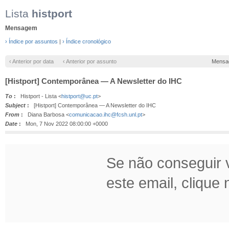
Lista
histport
Mensagem
› Índice por assuntos
|
› Índice cronológico
‹ Anterior por data
‹ Anterior por assunto
Mensa
[Histport] Contemporânea — A Newsletter do IHC
To
:
Histport - Lista <
histport@uc.pt
>
Subject
:
[Histport] Contemporânea — A Newsletter do IHC
From
:
Diana Barbosa <
comunicacao.ihc@fcsh.unl.pt
>
Date
:
Mon, 7 Nov 2022 08:00:00 +0000
Se não conseguir v
este email, clique n