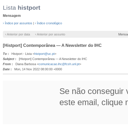
Lista
histport
Mensagem
› Índice por assuntos
|
› Índice cronológico
‹ Anterior por data
‹ Anterior por assunto
Mensa
[Histport] Contemporânea — A Newsletter do IHC
To
:
Histport - Lista <
histport@uc.pt
>
Subject
:
[Histport] Contemporânea — A Newsletter do IHC
From
:
Diana Barbosa <
comunicacao.ihc@fcsh.unl.pt
>
Date
:
Mon, 14 Nov 2022 08:00:00 +0000
Se não conseguir v
este email, clique n