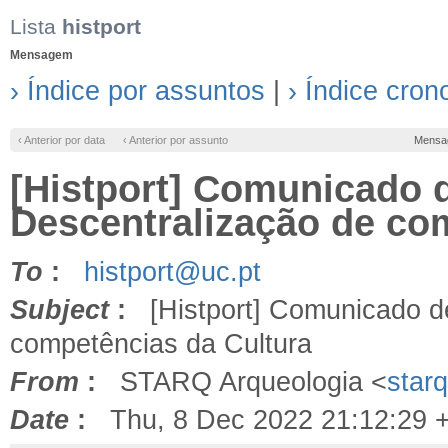
Lista
histport
Mensagem
› Índice por assuntos
|
› Índice cron
‹ Anterior por data
‹ Anterior por assunto
Mensa
[Histport] Comunicado 
Descentralização de co
To
:
histport@uc.pt
Subject
:
[Histport] Comunicado de
competências da Cultura
From
:
STARQ Arqueologia <
star
Date
:
Thu, 8 Dec 2022 21:12:29 