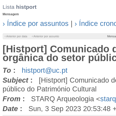
Lista
histport
Mensagem
› Índice por assuntos
|
› Índice cron
‹ Anterior por data
‹ Anterior por assunto
Mensa
[Histport] Comunicado 
orgânica do setor públi
To
:
histport@uc.pt
Subject
:
[Histport] Comunicado de
público do Património Cultural
From
:
STARQ Arqueologia <
star
Date
:
Sun, 3 Sep 2023 20:53:48 