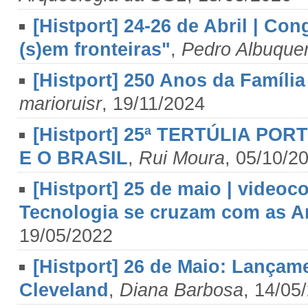
[Histport] 24-26 de Abril | Co
(s)em fronteiras"
,
Pedro Albuque
[Histport] 250 Anos da Famíli
marioruisr
, 19/11/2024
[Histport] 25ª TERTÚLIA PO
E O BRASIL
,
Rui Moura
, 05/10/2
[Histport] 25 de maio | videoc
Tecnologia se cruzam com as Art
19/05/2022
[Histport] 26 de Maio: Lança
Cleveland
,
Diana Barbosa
, 14/05