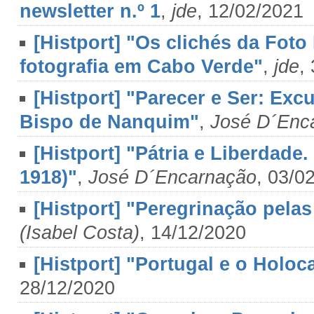
newsletter n.º 1
,
jde
, 12/02/2021
[Histport] "Os clichés da Foto
fotografia em Cabo Verde"
,
jde
,
[Histport] "Parecer e Ser: Exc
Bispo de Nanquim"
,
José D´Enc
[Histport] "Pátria e Liberdade
1918)"
,
José D´Encarnação
, 03/0
[Histport] "Peregrinação pelas
(Isabel Costa)
, 14/12/2020
[Histport] "Portugal e o Holo
28/12/2020