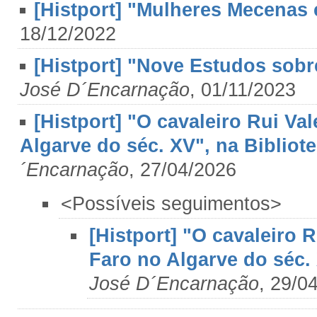
[Histport] "Mulheres Mecenas e
18/12/2022
[Histport] "Nove Estudos sobr
José D´Encarnação
, 01/11/2023
[Histport] "O cavaleiro Rui Va
Algarve do séc. XV", na Bibliot
´Encarnação
, 27/04/2026
<Possíveis seguimentos>
[Histport] "O cavaleiro R
Faro no Algarve do séc.
José D´Encarnação
, 29/0