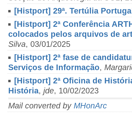
[Histport] 29ª. Tertúlia Portuga
[Histport] 2ª Conferência ARTH
colocados pelos arquivos de ar
Silva
, 03/01/2025
[Histport] 2ª fase de candida
Serviços de Informação
,
Margari
[Histport] 2ª Oficina de Histór
História
,
jde
, 10/02/2023
Mail converted by
MHonArc