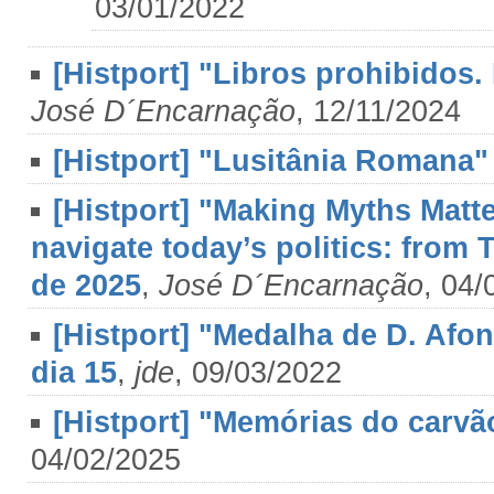
03/01/2022
[Histport] "Libros prohibidos
José D´Encarnação
, 12/11/2024
[Histport] "Lusitânia Romana
[Histport] "Making Myths Matt
navigate today’s politics: from T
de 2025
,
José D´Encarnação
, 04/
[Histport] "Medalha de D. Afon
dia 15
,
jde
, 09/03/2022
[Histport] "Memórias do carvã
04/02/2025