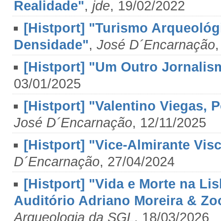
Realidade"
,
jde
, 19/02/2022
[Histport] "Turismo Arqueológ
Densidade"
,
José D´Encarnação
[Histport] "Um Outro Jornalis
03/01/2025
[Histport] "Valentino Viegas,
José D´Encarnação
, 12/11/2025
[Histport] "Vice-Almirante Vi
D´Encarnação
, 27/04/2024
[Histport] "Vida e Morte na Lisb
Auditório Adriano Moreira & Zoo
Arqueologia da SGL
, 18/03/2026