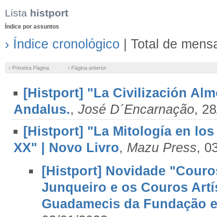
Lista
histport
Índice por assuntos
› Índice cronológico
| Total de mens
‹ Primeira Página
‹ Página anterior
[Histport] "La Civilización Al
Andalus.
,
José D´Encarnação
, 2
[Histport] "La Mitología en lo
XX" | Novo Livro
,
Mazu Press
, 0
[Histport] Novidade "Couros
Junqueiro e os Couros Artí
Guadamecis da Fundação e