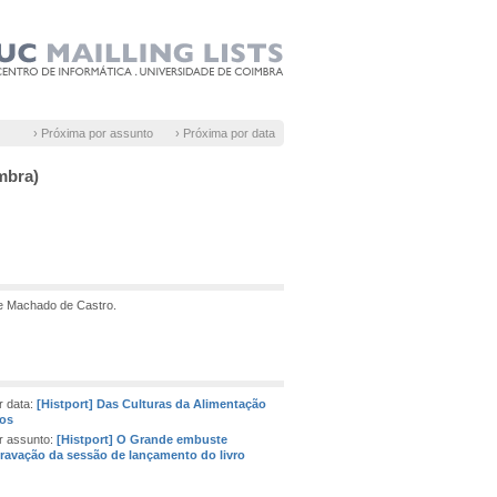
› Próxima por assunto
› Próxima por data
mbra)
de Machado de Castro.
 data:
[Histport] Das Culturas da Alimentação
tos
r assunto:
[Histport] O Grande embuste
avação da sessão de lançamento do livro