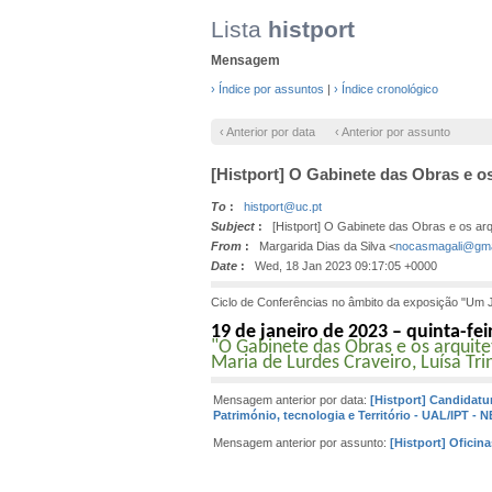
Lista
histport
Mensagem
› Índice por assuntos
|
› Índice cronológico
‹ Anterior por data
‹ Anterior por assunto
[Histport] O Gabinete das Obras e os
To
:
histport@uc.pt
Subject
:
[Histport] O Gabinete das Obras e os arqu
From
:
Margarida Dias da Silva <
nocasmagali@gma
Date
:
Wed, 18 Jan 2023 09:17:05 +0000
Ciclo de Conferências no âmbito da exposição "Um 
19 de janeiro de 2023 – quinta-fei
"O Gabinete das Obras e os arquite
Maria de Lurdes Craveiro, Luísa Tr
Mensagem anterior por data:
[Histport] Candidat
Património, tecnologia e Território - UAL/IPT - 
Mensagem anterior por assunto:
[Histport] Oficin