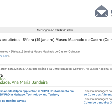
Mensagem Nº
19242
de
2836
 arquitetos - 5ªfeira (19 janeiro) Museu Machado de Castro (Coi
itetos - 5ªfeira (19 janeiro) Museu Machado de Castro (Coimbra)
il.com
>
Jardim para Minerva. O Jardim Botânico da Universidade de Coimbra", no Museu Nacional 
ra
tos" -
indade, Ana Maria Bandeira
uras abertas/Open applications: NOVO Doutoramento em
Próxima mensagem por
NEW PhD in Heritage, Technology and Territory
ao Culto dos Alimen
Próxima mensagem po
as de História APHES
Colombo genovês: Gr