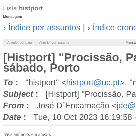
Lista
histport
Mensagem
› Índice por assuntos
|
› Índice cron
‹ Anterior por data
‹ Anterior por assunto
Mensa
[Histport] "Procissão, P
sábado, Porto
To
:
"histport" <
histport@uc.pt
>, 
Subject
:
[Histport] "Procissão, Pa
From
:
José D´Encarnação <
jde@f
Date
:
Tue, 10 Oct 2023 16:19:58
Veja anúncio, em anexo.