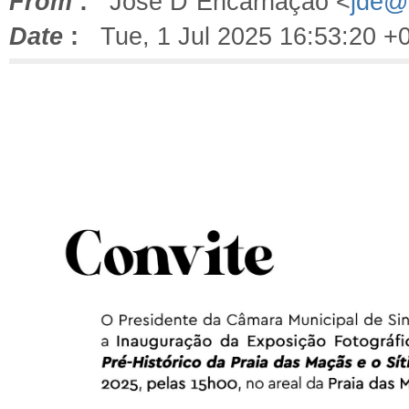
From
:
José D´Encarnação <
jde@f
Date
:
Tue, 1 Jul 2025 16:53:20 +