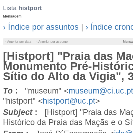
Lista
histport
Mensagem
› Índice por assuntos
|
› Índice cron
‹ Anterior por data
‹ Anterior por assunto
Mensa
[Histport] "Praia das M
Monumento Pré-Históric
Sítio do Alto da Vigia", 
To
:
"museum" <
museum@ci.uc.p
"histport" <
histport@uc.pt
>
Subject
:
[Histport] "Praia das Ma
Histórico da Praia das Maçãs e o Sít