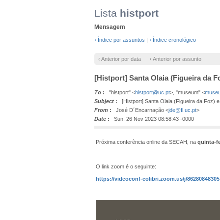
Lista
histport
Mensagem
› Índice por assuntos
|
› Índice cronológico
‹ Anterior por data
‹ Anterior por assunto
[Histport] Santa Olaia (Figueira da F
To
:
"histport" <
histport@uc.pt
>, "museum" <
museu
Subject
:
[Histport] Santa Olaia (Figueira da Foz) e
From
:
José D´Encarnação <
jde@fl.uc.pt
>
Date
:
Sun, 26 Nov 2023 08:58:43 -0000
Próxima conferência online da SECAH, na
quinta-f
O link zoom é o seguinte:
https://videoconf-colibri.zoom.us/j/86280848305