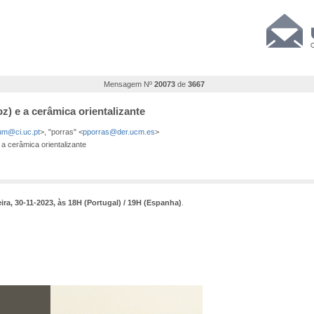
Mensagem Nº
20073
de
3667
oz) e a cerâmica orientalizante
m@ci.uc.pt
>, "porras" <
pporras@der.ucm.es
>
 a cerâmica orientalizante
eira, 30-11-2023, às 18H (Portugal) / 19H (Espanha)
.