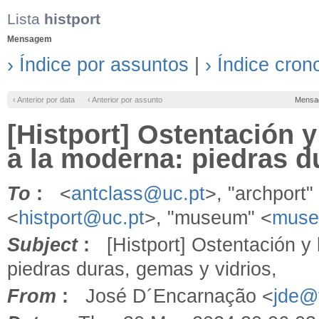
Lista
histport
Mensagem
› Índice por assuntos
|
› Índice cron
‹ Anterior por data
‹ Anterior por assunto
Mensa
[Histport] Ostentación y
a la moderna: piedras d
To
:
<
antclass@uc.pt
>, "archport"
<
histport@uc.pt
>, "museum" <
muse
Subject
:
[Histport] Ostentación y 
piedras duras, gemas y vidrios,
From
:
José D´Encarnação <
jde@f