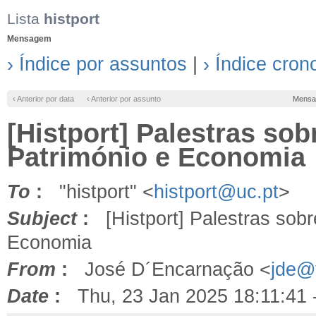
Lista
histport
Mensagem
› Índice por assuntos
|
› Índice cron
‹ Anterior por data
‹ Anterior por assunto
Mensa
[Histport] Palestras sob
Património e Economia
To
:
"histport" <
histport@uc.pt
>
Subject
:
[Histport] Palestras sobr
Economia
From
:
José D´Encarnação <
jde@f
Date
:
Thu, 23 Jan 2025 18:11:41 