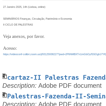
27 Janeiro 2025, 14h (Lisboa, online)
SEMINÁRIOS Finanças, Circulação, Património e Economia
II CICLO DE PALESTRAS
Veja anexos, por favor.
Acesso:
https://videoconf-colibri.zoom.us/j/93125938227?pwd=2P6NMBXTn1mGbOyfSSOghJ7Yl
cartaz-II Palestras Fazend
Description:
Adobe PDF document
Palestras-Fazenda-II-Semin
Description:
Adobe PDF document