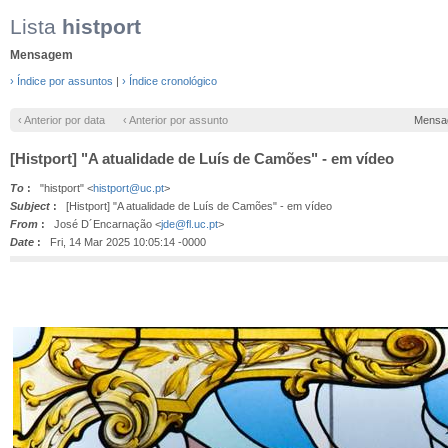
Lista
histport
Mensagem
› Índice por assuntos
|
› Índice cronológico
‹ Anterior por data
‹ Anterior por assunto
Mensa
[Histport] "A atualidade de Luís de Camões" - em vídeo
To
:
"histport" <
histport@uc.pt
>
Subject
:
[Histport] "A atualidade de Luís de Camões" - em vídeo
From
:
José D´Encarnação <
jde@fl.uc.pt
>
Date
:
Fri, 14 Mar 2025 10:05:14 -0000