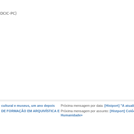
(DCIC-PC)
o cultural e museus, um ano depois
Próxima mensagem por data:
[Histport] "A atua
SO DE FORMAÇÃO EM ARQUIVÍSTICA E
Próxima mensagem por assunto:
[Histport] Coló
Humanidade»