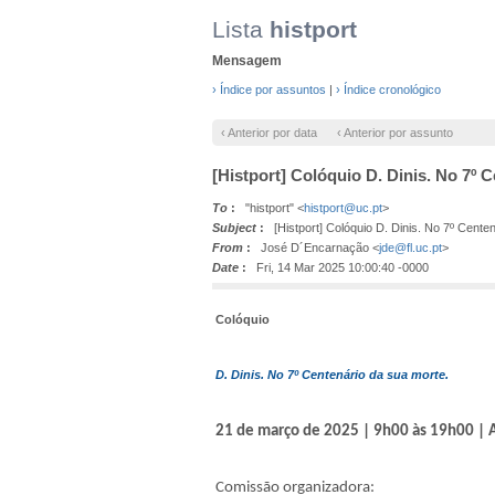
Lista
histport
Mensagem
› Índice por assuntos
|
› Índice cronológico
‹ Anterior por data
‹ Anterior por assunto
[Histport] Colóquio D. Dinis. No 7º 
To
:
"histport" <
histport@uc.pt
>
Subject
:
[Histport] Colóquio D. Dinis. No 7º Centen
From
:
José D´Encarnação <
jde@fl.uc.pt
>
Date
:
Fri, 14 Mar 2025 10:00:40 -0000
Colóquio
D. Dinis. No 7º Centenário da sua morte.
21 de março de 2025 | 9h00 às 19h00 | Anf
Comissão organizadora: