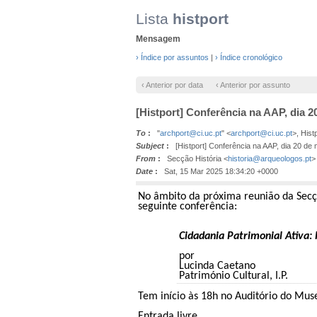
Lista
histport
Mensagem
› Índice por assuntos
|
› Índice cronológico
‹ Anterior por data
‹ Anterior por assunto
[Histport] Conferência na AAP, dia 
To
:
"
archport@ci.uc.pt
" <
archport@ci.uc.pt
>, Hist
Subject
:
[Histport] Conferência na AAP, dia 20 de
From
:
Secção História <
historia@arqueologos.pt
>
Date
:
Sat, 15 Mar 2025 18:34:20 +0000
No âmbito da próxima reunião da Secç
seguinte conferência:
Cidadania Patrimonial Ativa:
por
Lucinda Caetano
Património Cultural, I.P.
Tem início às 18h no Auditório do Mu
Entrada livre.