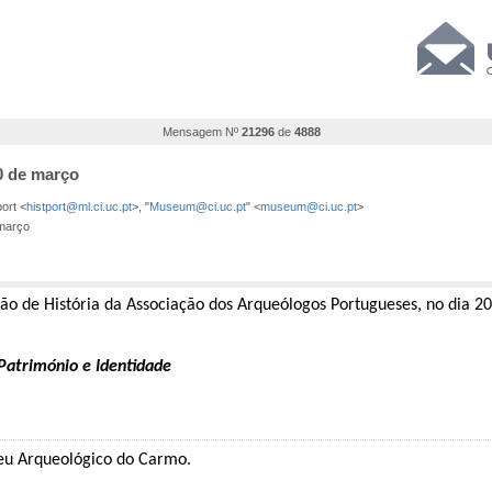
Mensagem Nº
21296
de
4888
20 de março
port <
histport@ml.ci.uc.pt
>, "
Museum@ci.uc.pt
" <
museum@ci.uc.pt
>
 março
ão de História da Associação dos Arqueólogos Portugueses, no dia 2
 Património e Identidade
seu Arqueológico do Carmo.