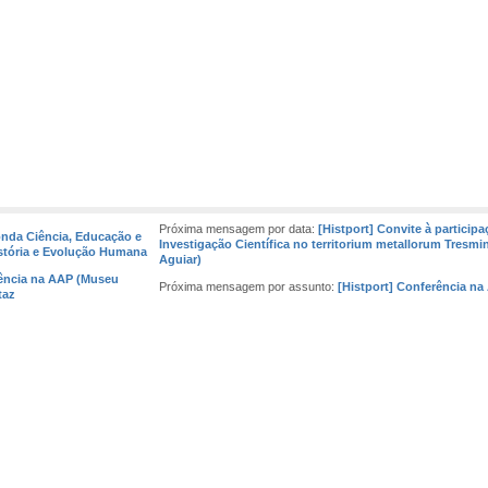
Próxima mensagem por data:
[Histport] Convite à partici
onda Ciência, Educação e
Investigação Científica no territorium metallorum Tresmina
stória e Evolução Humana
Aguiar)
rência na AAP (Museu
Próxima mensagem por assunto:
[Histport] Conferência na
taz