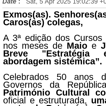
Date
:
Sat, 5 Apr 2025 19:02:39 +
Exmos(as). Senhores(as
Caros(as) colegas,
A 3ª edição dos Cursos 
nos meses de
Maio
e
Breve "Estratégia 
abordagem sistémica”.
Celebrados 50 anos d
Governos da Repúblic
Património Cultural c
oficial e estruturada,
uma