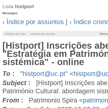
Lista
histport
Mensagem
› Índice por assuntos
|
› Índice cron
‹ Anterior por data
‹ Anterior por assunto
Mensa
[Histport] Inscrições a
"Estratégia em Patrimó
sistémica" - online
To
:
"
histport@uc.pt
" <
histport@uc
Subject
:
[Histport] Inscrições abe
Património Cultural: abordagem sist
From
:
Patrimonio Spira <
patrimon