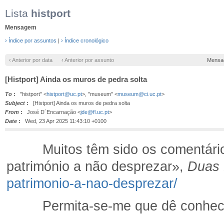
Lista
histport
Mensagem
› Índice por assuntos
|
› Índice cronológico
‹ Anterior por data
‹ Anterior por assunto
Mensa
[Histport] Ainda os muros de pedra solta
To
:
"histport" <
histport@uc.pt
>, "museum" <
museum@ci.uc.pt
>
Subject
:
[Histport] Ainda os muros de pedra solta
From
:
José D´Encarnação <
jde@fl.uc.pt
>
Date
:
Wed, 23 Apr 2025 11:43:10 +0100
Muitos têm sido os comentários à
património a não desprezar»,
Duas 
patrimonio-a-nao-desprezar/
Permita-se-me que dê conheciment