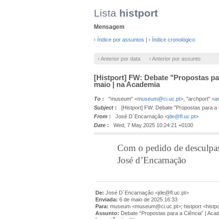
Lista
histport
Mensagem
› Índice por assuntos
|
› Índice cronológico
‹ Anterior por data
‹ Anterior por assunto
[Histport] FW: Debate "Propostas pa
maio | na Academia
To
:
"museum" <
museum@ci.uc.pt
>, "archport" <
a
Subject
:
[Histport] FW: Debate "Propostas para a 
From
:
José D´Encarnação <
jde@fl.uc.pt
>
Date
:
Wed, 7 May 2025 10:24:21 +0100
Com o pedido de desculpas por
José d’Encarnação
De:
José D´Encarnação <jde@fl.uc.pt>
Enviada:
6 de maio de 2025 16:33
Para:
museum <museum@ci.uc.pt>; histport <histpor
Assunto:
Debate “Propostas para a Ciência” | Aca