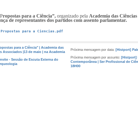
“P
ropostas para a Ciência”,
organizado pela
Academia das Ciências 
nça de representantes dos partidos com assento parlamentar.
 Propostas para a Ciencias.pdf
ropostas para a Ciência" | Academia das
Próxima mensagem por data:
[Histport] Pa
os Associados |13 de maio | na Academia
Próxima mensagem por assunto:
[Histport]
nvite - Sessão de Escuta Externa do
Contemporânea | Ser Profissional de Ciên
rqueologia
18H00