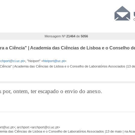
Mensagem Nº
21464
de
5056
ra a Ciência" | Academia das Ciências de Lisboa e o Conselho d
rchport@ci.uc.pt
>, "histport" <
histport@uc.pt
>
Ciência" | Academia das Ciências de Lisboa e o Conselho de Laboratórios Associados |13 d
, ontem, ter escapado o envio do anexo.
t@uc.pt>; archport <archport@ci.uc.pt>
demia das Ciências de Lisboa e o Conselho de Laboratórios Associados |13 de maio | na Ac