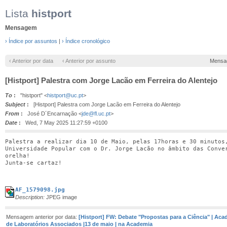
Lista
histport
Mensagem
› Índice por assuntos
|
› Índice cronológico
‹ Anterior por data
‹ Anterior por assunto
Mensa
[Histport] Palestra com Jorge Lacão em Ferreira do Alentejo
To
:
"histport" <
histport@uc.pt
>
Subject
:
[Histport] Palestra com Jorge Lacão em Ferreira do Alentejo
From
:
José D´Encarnação <
jde@fl.uc.pt
>
Date
:
Wed, 7 May 2025 11:27:59 +0100
Palestra a realizar dia 10 de Maio, pelas 17horas e 30 minutos,
Universidade Popular com o Dr. Jorge Lacão no âmbito das Conver
orelha!

Junta-se cartaz!

AF_1579098.jpg
Description:
JPEG image
Mensagem anterior por data:
[Histport] FW: Debate "Propostas para a Ciência" | Ac
de Laboratórios Associados |13 de maio | na Academia