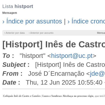
Lista
histport
Mensagem
› Índice por assuntos
|
› Índice cron
‹ Anterior por data
‹ Anterior por assunto
Mensa
[Histport] Inês de Cast
To
:
"histport" <
histport@uc.pt
>
Subject
:
[Histport] Inês de Castr
From
:
José D´Encarnação <
jde@f
Date
:
Thu, 12 Jun 2025 10:55:40
Colóquio Inês de Castro e Camões
|
Luzes e Sombras: Alcobaça no processo régio
, que terá