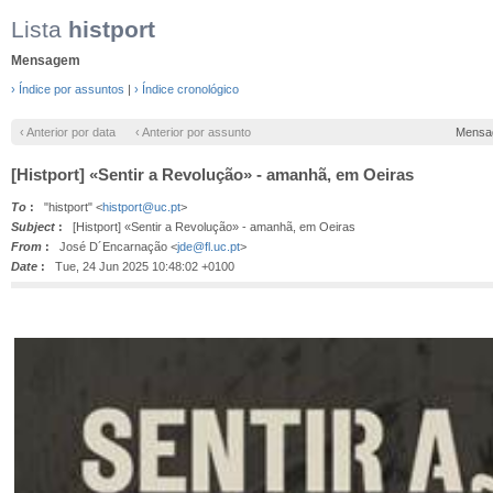
Lista
histport
Mensagem
› Índice por assuntos
|
› Índice cronológico
‹ Anterior por data
‹ Anterior por assunto
Mensa
[Histport] «Sentir a Revolução» - amanhã, em Oeiras
To
:
"histport" <
histport@uc.pt
>
Subject
:
[Histport] «Sentir a Revolução» - amanhã, em Oeiras
From
:
José D´Encarnação <
jde@fl.uc.pt
>
Date
:
Tue, 24 Jun 2025 10:48:02 +0100