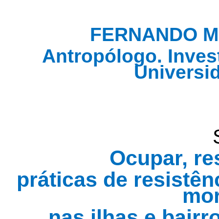
FERNANDO M
Antropólogo. Inves
Universi
Ocupar, res
práticas de resistê
mor
nas ilhas e bair