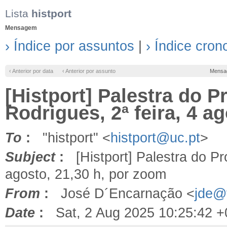
Lista
histport
Mensagem
› Índice por assuntos
|
› Índice cron
‹ Anterior por data
‹ Anterior por assunto
Mensa
[Histport] Palestra do 
Rodrigues, 2ª feira, 4 a
To
:
"histport" <
histport@uc.pt
>
Subject
:
[Histport] Palestra do Pr
agosto, 21,30 h, por zoom
From
:
José D´Encarnação <
jde@f
Date
:
Sat, 2 Aug 2025 10:25:42 +