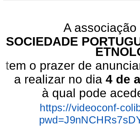
A associação c
SOCIEDADE PORTUGU
ETNOLO
t
em o prazer de anunciar
a realizar no dia
4 de 
à qual pode acede
https://videoconf-col
pwd=J9nNCHRs7sD