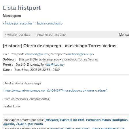
Lista
histport
Mensagem
› Índice por assuntos
|
› Índice cronológico
‹ Anterior por data
‹ Anterior por assunto
Mensa
[Histport] Oferta de emprego - museólogo Torres Vedras
To
:
"histport" <
histport@uc.pt
>, "archport" <
archport@ci.uc.pt
>
Subject
:
[Histport] Oferta de emprego - museólogo Torres Vedras
From
:
José D´Encarnação <
jde@fl.uc.pt
>
Date
:
Sun, 3 Aug 2025 08:32:58 +0100
Divulgo oferta de emprego:
https://www.net-empregos.com/14044877/museologo-scut-torres-vedras/
Com os melhores cumprimentos,
Isabel Luna
Mensagem anterior por data:
[Histport] Palestra do Prof. Fernando Matos Rodrigues, 2
agosto, 21,30 h, por zoom
Mensagem anterior por assunto:
[Histport] Ofício nº11/2023 - ENCERRAMENTO DA